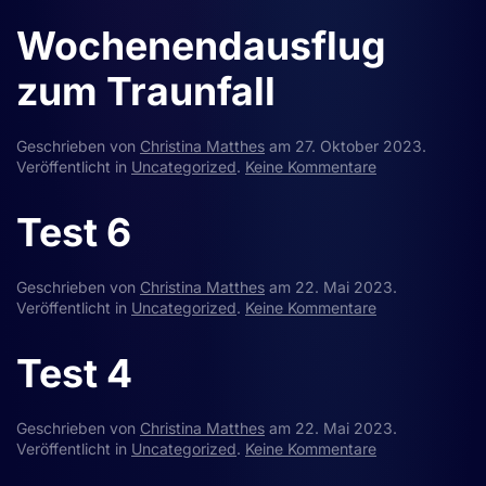
Wochenendausflug
zum Traunfall
Geschrieben von
Christina Matthes
am
27. Oktober 2023
.
zu
Veröffentlicht in
Uncategorized
.
Keine Kommentare
Wochenendaus
zum
Test 6
Traunfall
Geschrieben von
Christina Matthes
am
22. Mai 2023
.
zu
Veröffentlicht in
Uncategorized
.
Keine Kommentare
Test
6
Test 4
Geschrieben von
Christina Matthes
am
22. Mai 2023
.
zu
Veröffentlicht in
Uncategorized
.
Keine Kommentare
Test