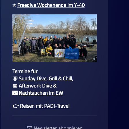
⭐
Freedive Wochenende im Y-40
Termine für
🌞
Sunday Dive, Grill & Chill
,
📅
Afterwork Dive
&
🌃
Nachtauchen im EW
👉
Reisen mit PADI-Travel
Newsletter abonnieren