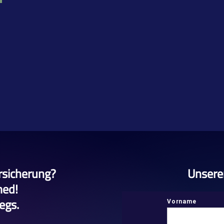
rsicherung?
Unsere
med!
egs.