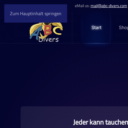
Call us:
+49 89 37 000 969
eMail us:
mail@abc-divers.com
Zum Hauptinhalt springen
Start
Sho
Jeder kann tauchen