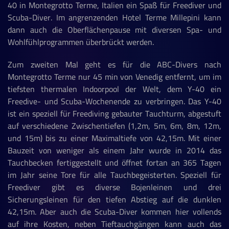
40 in Montegrotto Terme, Italien ein Spaß für Freediver und
Scuba-Diver. Im angrenzenden Hotel Terme Millepini kann
dann auch die Oberflächenpause mit diversen Spa- und
Wohlfühlprogrammen überbrückt werden.
Zum zweiten Mal geht es für die ABC-Divers nach
Montegrotto Terme nur 45 min von Venedig entfernt, um im
tiefsten thermalen Indoorpool der Welt, dem Y-40 ein
Freedive- und Scuba-Wochenende zu verbringen. Das Y-40
ist ein speziell für Freediving gebauter Tauchturm, abgestuft
auf verschiedene Zwischentiefen (1,2m, 5m, 6m, 8m, 12m,
und 15m) bis zu einer Maximaltiefe von 42,15m. Mit einer
Bauzeit von weniger als einem Jahr wurde in 2014 das
Tauchbecken fertiggestellt und öffnet fortan an 365 Tagen
im Jahr seine Tore für alle Tauchbegeisterten. Speziell für
Freediver gibt es diverse Bojenleinen und drei
Sicherungsleinen für den tiefen Abstieg auf die dunklen
42,15m.
Aber auch die Scuba-Diver kommen hier vollends
auf ihre Kosten, neben Tieftauchgängen kann auch das