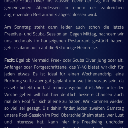
unsere Scuba Diver ins Wasser, bevor der Tag mit einem
gemeinsamen Abendessen in einem der zahlreichen
angrenzenden Restaurants abgeschlossen wird.
Am Sonntag steht dann leider auch schon die letzte
Freedive- und Scuba-Session an. Gegen Mittag, nachdem wir
uns nochmals im hauseigenen Restaurant gestärkt haben,
geht es dann auch auf die 6 stündige Heimreise.
Fazit:
Egal ob Mermaid, Free- oder Scuba Diver, jung oder alt,
Anfänger oder Fortgeschrittene, das Y-40 bietet wirklich für
jeden etwas. Es ist ideal für einen Wochenendtrip, eine
Buchung sollte aber gut geplant und weit im voraus sein, da
es sehr beliebt und fast immer ausgebucht ist. Wer unter der
Woche gehen will hat hier deutlich bessere Chancen auch
mal den Pool für sich alleine zu haben. Wir kommen wieder,
so viel sei gesagt. Bis dahin findet jeden zweiten Samstag
unsere Pool-Session im Pool Oberschleißheim statt, wer Lust
und Interesse hat, kann hier ins Freediving und/oder