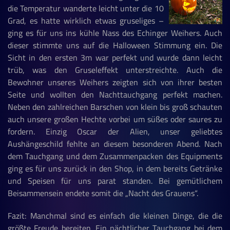
die Temperatur wanderte leicht unter die 10
Grad, es hatte wirklich etwas gruseliges –
ging es für uns ins kühle Nass des Echinger Weihers. Auch
dieser stimmte uns auf die Halloween Stimmung ein. Die
Sicht in den ersten 3m war perfekt und wurde dann leicht
trüb, was den Gruseleffekt unterstreichte. Auch die
Bewohner unseres Weihers zeigten sich von ihrer besten
Seite und wollten den Nachttauchgang perfekt machen.
Neben den zahlreichen Barschen von klein bis groß schauten
auch unsere großen Hechte vorbei um süßes oder saures zu
fordern. Einzig Oscar der Alien, unser geliebtes
Aushängeschild fehlte an diesem besonderen Abend. Nach
dem Tauchgang und dem Zusammenpacken des Equipments
ging es für uns zurück in den Shop, in dem bereits Getränke
und Speisen für uns parat standen. Bei gemütlichem
Beisammensein endete somit die „Nacht des Grauens“.
Fazit: Manchmal sind es einfach die kleinen Dinge, die die
größte Freude bereiten. Ein nächtlicher Tauchgang bei dem